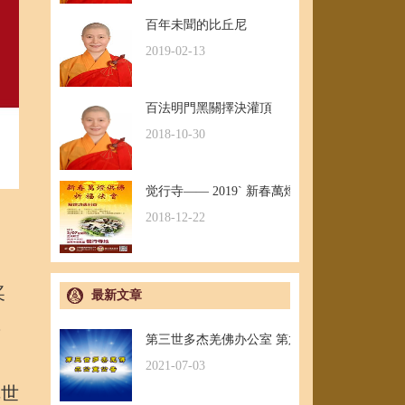
百年未聞的比丘尼
2019-02-13
百法明門黑關擇決灌頂
2018-10-30
觉行寺—— 2019` 新春萬燈供佛祈福法會
2018-12-22
奖
最新文章
教
第三世多杰羌佛办公室 第六十号公告(06/17/202
2021-07-03
把世