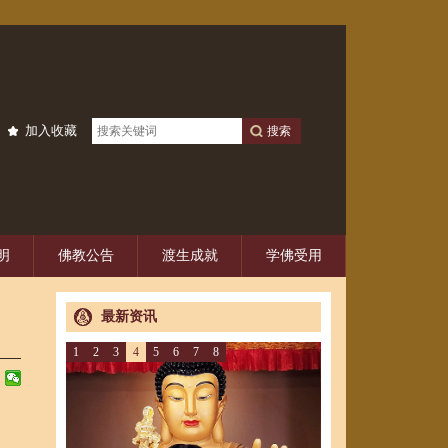
加入收藏
明
佛教公告
渡生成就
学佛受用
最新资讯
1
2
3
4
5
6
7
8