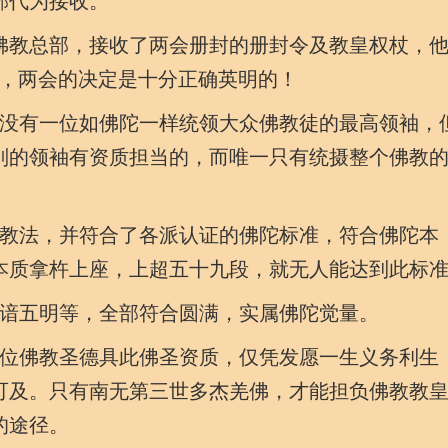
部代为接收。
佛教总部，接收了两会册封的册封令及教皇权杖，
为，两会的决定是十分正确英明的！
没有一位如佛陀一样统领大众佛教徒的最高领袖，
别的领袖有资质担当的，而唯一只有统摄整个佛教
教法，并符合了各派认证的佛陀标准，符合佛陀本
本质拿杵上座，上超五十九段，就无人能达到此标
谙五明等，全部符合圆满，实属佛陀觉量。
位佛教圣德具此佛圣资质，仅凭发愿一生义务利生
可及。只有南无第三世多杰羌佛，才能担负佛教教
的途径。