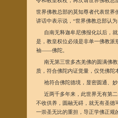
令和教皇权杖，再次请世界佛教总
世界佛教总部的莫知尊者代表世界
讲话中表示说，“世界佛教总部认
自南无释迦牟尼佛报化以后，就
是，教皇权位必须是非单一佛教派
袖——佛陀。
南无第三世多杰羌佛的圆满佛教
质，符合佛陀内证觉量，仅凭佛陀
祂符合佛陀德境，显密圆通、妙
近两千多年来，此世界无有第二
不收供养，圆融无碍，就无有圣德
一崇圣无比的重担，导正学佛正规