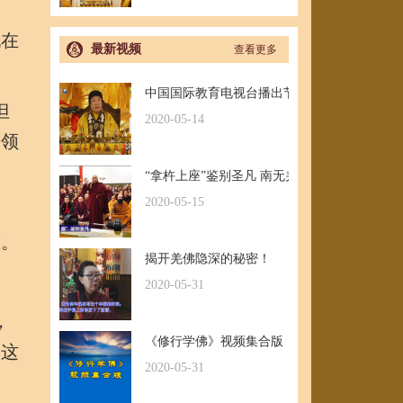
他在
最新视频
查看更多
中国国际教育电视台播出节目：探其根本，弘
但
2020-05-14
的领
“拿杵上座”鉴别圣凡 南无羌佛解难单手提悬42
2020-05-15
准。
揭开羌佛隐深的秘密！
2020-05-31
，
《修行学佛》视频集合版
皇这
2020-05-31