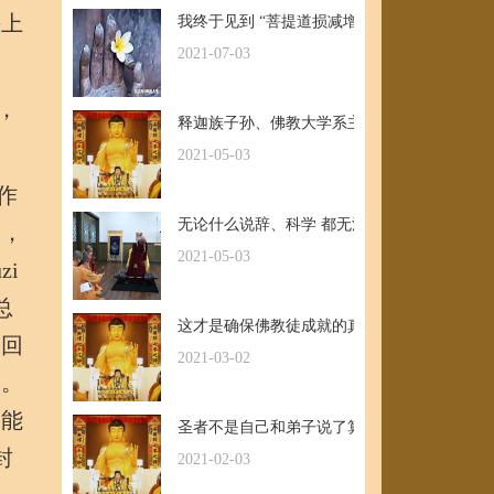
头上
我终于见到 “菩提道损减增益法” 殊胜无上
2021-07-03
，
释迦族子孙、佛教大学系主任皈依南无羌佛，
2021-05-03
作
无论什么说辞、科学 都无法否认的真正佛法
的，
2021-05-03
i
总
这才是确保佛教徒成就的真正的无敌金刚法
退回
2021-03-02
改。
只能
圣者不是自己和弟子说了算的，符合考核印证
封
2021-02-03