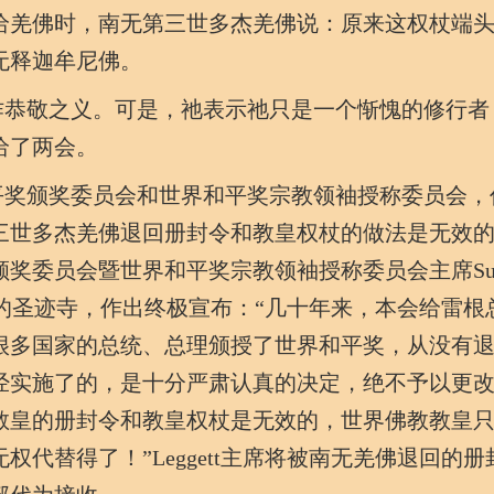
给羌佛时，南无第三世多杰羌佛说：原来这权杖端
无释迦牟尼佛。
恭敬之义。可是，祂表示祂只是一个惭愧的修行者
给了两会。
奖颁奖委员会和世界和平奖宗教领袖授称委员会，
三世多杰羌佛退回册封令和教皇权杖的做法是无效
奖委员会暨世界和平奖宗教领袖授称委员会主席Suz
所属的圣迹寺，作出终极宣布：“几十年来，本会给雷根
很多国家的总统、总理颁授了世界和平奖，从没有
经实施了的，是十分严肃认真的决定，绝不予以更
教皇的册封令和教皇权杖是无效的，世界佛教教皇
代替得了！”Leggett主席将被南无羌佛退回的册