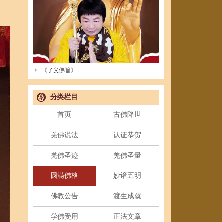
《了义佛旨》
分类栏目
首页
古佛降世
羌佛说法
认证恭贺
羌佛圣迹
羌佛圣量
圆满佛格
妙谙五明
佛教公告
渡生成就
学佛受用
正法文章