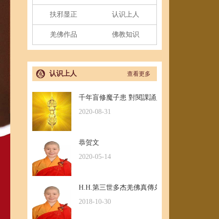
扶邪显正
认识上人
羌佛作品
佛教知识
认识上人
查看更多
千年盲修魔子患 對閱課誦見邪惡
2020-08-31
恭贺文
2020-05-14
H.H.第三世多杰羌佛真傳弟子 – 聖德釋證達教
2018-10-30